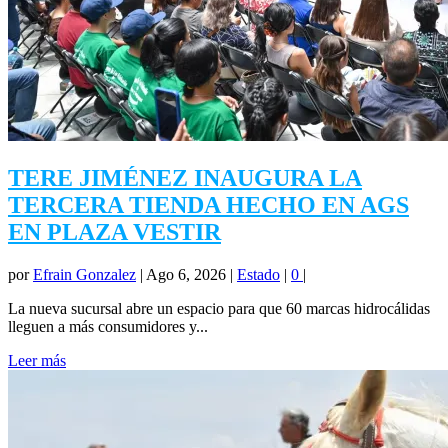
TERE JIMÉNEZ INAUGURA LA
TERCERA TIENDA HECHO EN AGS
EN PLAZA VESTIR
por
Efrain Gonzalez
|
Ago 6, 2026
|
Estado
|
0
|
La nueva sucursal abre un espacio para que 60 marcas hidrocálidas
lleguen a más consumidores y...
Leer más