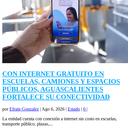
CON INTERNET GRATUITO EN
ESCUELAS, CAMIONES Y ESPACIOS
PÚBLICOS, AGUASCALIENTES
FORTALECE SU CONECTIVIDAD
por
Efrain Gonzalez
|
Ago 6, 2026
|
Estado
|
0
|
La entidad cuenta con conexión a internet sin costo en escuelas,
transporte público, plazas,...