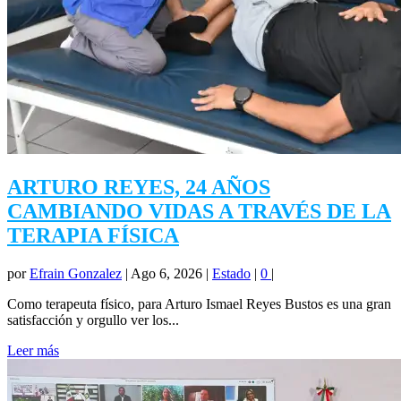
ARTURO REYES, 24 AÑOS
CAMBIANDO VIDAS A TRAVÉS DE LA
TERAPIA FÍSICA
por
Efrain Gonzalez
|
Ago 6, 2026
|
Estado
|
0
|
Como terapeuta físico, para Arturo Ismael Reyes Bustos es una gran
satisfacción y orgullo ver los...
Leer más