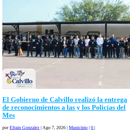
El Gobierno de Calvillo realizó la entrega
de reconocimientos a las y los Policías del
Mes
por
Efrain Gonzalez
|
Ago 7, 2026
|
Municipio
|
0
|