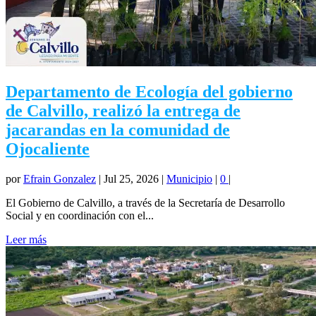
Departamento de Ecología del gobierno
de Calvillo, realizó la entrega de
jacarandas en la comunidad de
Ojocaliente
por
Efrain Gonzalez
|
Jul 25, 2026
|
Municipio
|
0
|
El Gobierno de Calvillo, a través de la Secretaría de Desarrollo
Social y en coordinación con el...
Leer más