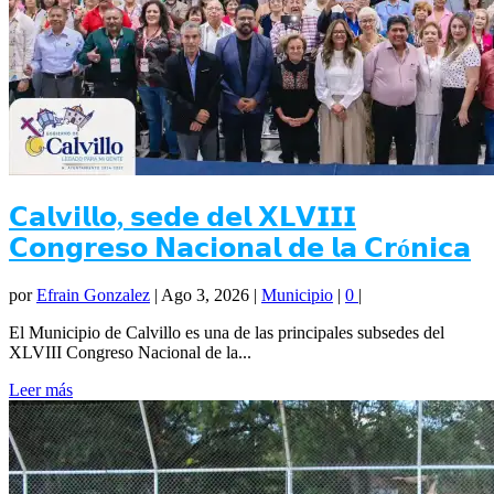
𝗖𝗮𝗹𝘃𝗶𝗹𝗹𝗼, 𝘀𝗲𝗱𝗲 𝗱𝗲𝗹 𝗫𝗟𝗩𝗜𝗜𝗜
𝗖𝗼𝗻𝗴𝗿𝗲𝘀𝗼 𝗡𝗮𝗰𝗶𝗼𝗻𝗮𝗹 𝗱𝗲 𝗹𝗮 𝗖𝗿ó𝗻𝗶𝗰𝗮
por
Efrain Gonzalez
|
Ago 3, 2026
|
Municipio
|
0
|
El Municipio de Calvillo es una de las principales subsedes del
XLVIII Congreso Nacional de la...
Leer más