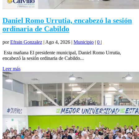
Daniel Romo Urrutia, encabezó la sesión
ordinaria de Cabildo
por
Efrain Gonzalez
|
Ago 4, 2026
|
Municipio
|
0
|
Esta mañana El presidente municipal, Daniel Romo Urrutia,
encabezó la sesión ordinaria de Cabildo...
Leer más