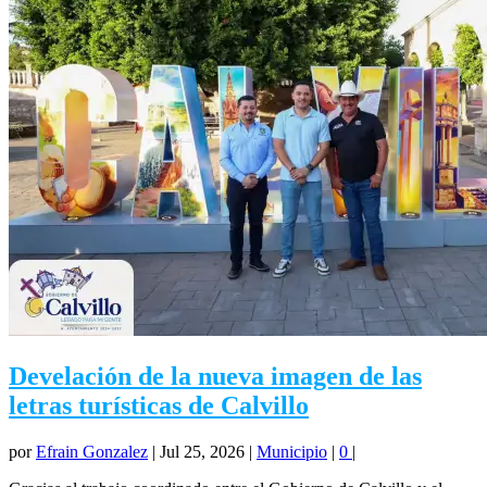
Develación de la nueva imagen de las
letras turísticas de Calvillo
por
Efrain Gonzalez
|
Jul 25, 2026
|
Municipio
|
0
|