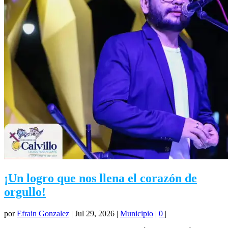
¡Un logro que nos llena el corazón de
orgullo!
por
Efrain Gonzalez
|
Jul 29, 2026
|
Municipio
|
0
|