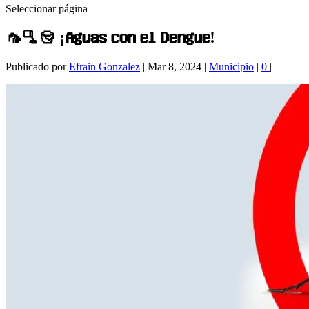
Seleccionar página
🦟🫗🪣 ¡𝐀𝐠𝐮𝐚𝐬 𝐜𝐨𝐧 𝐞𝐥 𝐃𝐞𝐧𝐠𝐮𝐞!
Publicado por
Efrain Gonzalez
|
Mar 8, 2024
|
Municipio
|
0
|