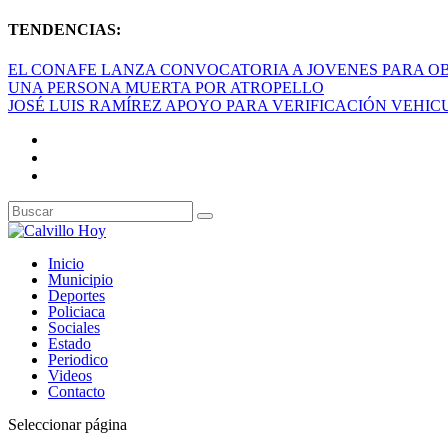
TENDENCIAS:
EL CONAFE LANZA CONVOCATORIA A JOVENES PARA OB
UNA PERSONA MUERTA POR ATROPELLO
JOSÉ LUIS RAMÍREZ APOYO PARA VERIFICACIÓN VEHI
Inicio
Municipio
Deportes
Policiaca
Sociales
Estado
Periodico
Videos
Contacto
Seleccionar página