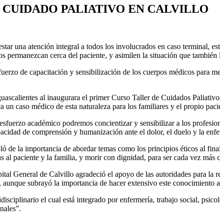
 CUIDADO PALIATIVO EN CALVILLO
tar una atención integral a todos los involucrados en caso terminal, est
ridos permanezcan cerca del paciente, y asimilen la situación que también
uerzo de capacitación y sensibilización de los cuerpos médicos para mejo
ascalientes al inaugurara el primer Curso Taller de Cuidados Paliativos
 un caso médico de esta naturaleza para los familiares y el propio paci
esfuerzo académico podremos concientizar y sensibilizar a los profesion
apacidad de comprensión y humanización ante el dolor, el duelo y la enf
ló de la importancia de abordar temas como los principios éticos al final 
al paciente y la familia, y morir con dignidad, para ser cada vez más c
tal General de Calvillo agradeció el apoyo de las autoridades para la re
o, aunque subrayó la importancia de hacer extensivo este conocimiento a 
sciplinario el cual está integrado por enfermería, trabajo social, psicol
nales”.