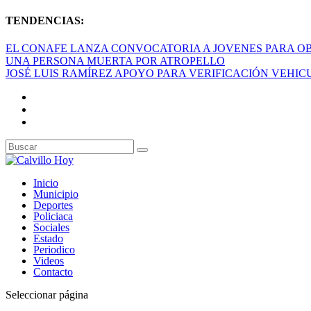
TENDENCIAS:
EL CONAFE LANZA CONVOCATORIA A JOVENES PARA OB
UNA PERSONA MUERTA POR ATROPELLO
JOSÉ LUIS RAMÍREZ APOYO PARA VERIFICACIÓN VEHI
Inicio
Municipio
Deportes
Policiaca
Sociales
Estado
Periodico
Videos
Contacto
Seleccionar página