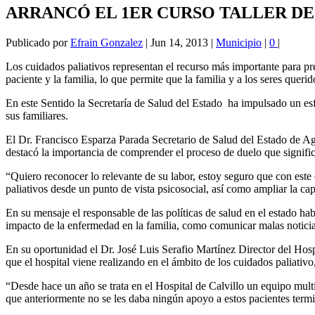
ARRANCÓ EL 1ER CURSO TALLER DE
Publicado por
Efrain Gonzalez
|
Jun 14, 2013
|
Municipio
|
0
|
Los cuidados paliativos representan el recurso más importante para pres
paciente y la familia, lo que permite que la familia y a los seres que
En este Sentido la Secretaría de Salud del Estado ha impulsado un esf
sus familiares.
El Dr. Francisco Esparza Parada Secretario de Salud del Estado de Agu
destacó la importancia de comprender el proceso de duelo que significa
“Quiero reconocer lo relevante de su labor, estoy seguro que con este 
paliativos desde un punto de vista psicosocial, así como ampliar la c
En su mensaje el responsable de las políticas de salud en el estado hab
impacto de la enfermedad en la familia, como comunicar malas noticias 
En su oportunidad el Dr. José Luis Serafio Martínez Director del Hospi
que el hospital viene realizando en el ámbito de los cuidados paliativ
“Desde hace un año se trata en el Hospital de Calvillo un equipo multidi
que anteriormente no se les daba ningún apoyo a estos pacientes termi