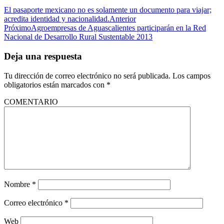
El pasaporte mexicano no es solamente un documento para viajar;
acredita identidad y nacionalidad.
Anterior
Próximo
Agroempresas de Aguascalientes participarán en la Red
Nacional de Desarrollo Rural Sustentable 2013
Deja una respuesta
Tu dirección de correo electrónico no será publicada.
Los campos
obligatorios están marcados con
*
COMENTARIO
Nombre
*
Correo electrónico
*
Web