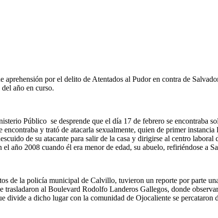
de aprehensión por el delito de Atentados al Pudor en contra de Salvad
 del año en curso.
isterio Público se desprende que el día 17 de febrero se encontraba sola
encontraba y trató de atacarla sexualmente, quien de primer instancia l
uido de su atacante para salir de la casa y dirigirse al centro laboral 
el año 2008 cuando él era menor de edad, su abuelo, refiriéndose a Sa
tos de la policía municipal de Calvillo, tuvieron un reporte por parte 
es se trasladaron al Boulevard Rodolfo Landeros Gallegos, donde observa
e divide a dicho lugar con la comunidad de Ojocaliente se percataron de