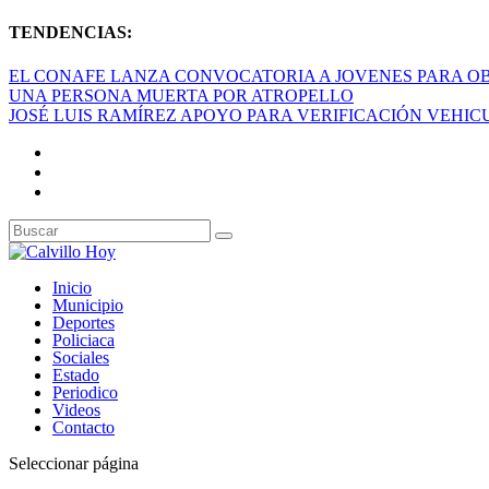
TENDENCIAS:
EL CONAFE LANZA CONVOCATORIA A JOVENES PARA OB
UNA PERSONA MUERTA POR ATROPELLO
JOSÉ LUIS RAMÍREZ APOYO PARA VERIFICACIÓN VEHI
Inicio
Municipio
Deportes
Policiaca
Sociales
Estado
Periodico
Videos
Contacto
Seleccionar página