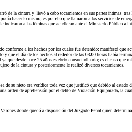
rró de la cintura y llevó a cabo tocamientos en sus partes íntimas, tras 
e podía hacer lo mismo; es por ello que llamaron a los servicios de eme
 indicaron a las féminas que acudieran ante el Ministerio Público a int
ado conforme a los hechos por los cuales fue detenido; manifestó que 
o y que el día de los hechos al rededor de las 08:00 horas había termina
l ya que desde hace 25 años es ebrio consuetudinario; es el caso que mi
ujeto de la cintura y posteriormente le realizó diversos tocamientos.
de su nieto era verídica toda vez que justificó que debido al estado de
una orden de aprehensión por el delito de Violación Equiparada, la cual
arones donde quedó a disposición del Juzgado Penal quien determinará