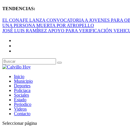
TENDENCIAS:
EL CONAFE LANZA CONVOCATORIA A JOVENES PARA OB
UNA PERSONA MUERTA POR ATROPELLO
JOSÉ LUIS RAMÍREZ APOYO PARA VERIFICACIÓN VEHI
Inicio
Municipio
Deportes
Policiaca
Sociales
Estado
Periodico
Videos
Contacto
Seleccionar página