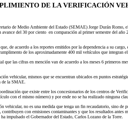
MPLIMIENTO DE LA VERIFICACIÓN V
ecretario de Medio Ambiente del Estado (SEMAE) Jorge Durán Romo, el 
 un avance del 30 por ciento en comparación al primer semestre del año
o que, de acuerdo a los reportes emitidos por la dependencia a su cargo,
 cumplimento de los aproximadamente 400 mil vehículos que integran el
 que las cifras en mención van de acuerdo a los meses 6 primeros meses
ación vehicular, mismos que se encuentran ubicados en puntos estratég
ón de la SMAE.
dinación que existe entre los concesionarios de los centros de Verific
ículo con el mismo número) y por ende no se ha realizado ninguna clau
n vehicular, no es una medida que tenga un fin recaudatorio, sino de p
s, contribuyen con emisiones contaminantes y que los resultados antes me
e ha impulsado el Gobernador del Estado, Carlos Lozano de la Torre.