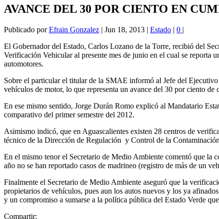
AVANCE DEL 30 POR CIENTO EN CU
Publicado por
Efrain Gonzalez
|
Jun 18, 2013
|
Estado
|
0
|
El Gobernador del Estado, Carlos Lozano de la Torre, recibió del S
Verificación Vehicular al presente mes de junio en el cual se reporta
automotores.
Sobre el particular el titular de la SMAE informó al Jefe del Ejecutiv
vehículos de motor, lo que representa un avance del 30 por ciento de
En ese mismo sentido, Jorge Durán Romo explicó al Mandatario Estatal
comparativo del primer semestre del 2012.
Asimismo indicó, que en Aguascalientes existen 28 centros de verific
técnico de la Dirección de Regulación y Control de la Contaminaci
En el mismo tenor el Secretario de Medio Ambiente comentó que la coor
año no se han reportado casos de madrineo (registro de más de un veh
Finalmente el Secretario de Medio Ambiente aseguró que la verificació
propietarios de vehículos, pues aun los autos nuevos y los ya afinado
y un compromiso a sumarse a la política pública del Estado Verde qu
Compartir: