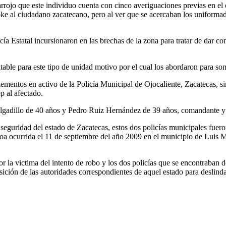
rojo que este individuo cuenta con cinco averiguaciones previas en el 
ke al ciudadano zacatecano, pero al ver que se acercaban los uniformado
a Estatal incursionaron en las brechas de la zona para tratar de dar co
ble para este tipo de unidad motivo por el cual los abordaron para som
ementos en activo de la Policía Municipal de Ojocaliente, Zacatecas, sin
p al afectado.
elgadillo de 40 años y Pedro Ruiz Hernández de 39 años, comandante y 
guridad del estado de Zacatecas, estos dos policías municipales fueron
roa ocurrida el 11 de septiembre del año 2009 en el municipio de Luis M
or la victima del intento de robo y los dos policías que se encontraban 
ción de las autoridades correspondientes de aquel estado para deslinda