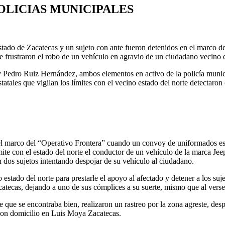
OLICIAS MUNICIPALES
stado de Zacatecas y un sujeto con ante fueron detenidos en el marco del
ue frustraron el robo de un vehículo en agravio de un ciudadano vecino
y Pedro Ruiz Hernández, ambos elementos en activo de la policía munic
tales que vigilan los límites con el vecino estado del norte detectaron 
 el marco del “Operativo Frontera” cuando un convoy de uniformados esta
 límite con el estado del norte el conductor de un vehículo de la marca J
on dos sujetos intentando despojar de su vehículo al ciudadano.
o estado del norte para prestarle el apoyo al afectado y detener a los suj
ecas, dejando a uno de sus cómplices a su suerte, mismo que al verse p
e que se encontraba bien, realizaron un rastreo por la zona agreste, des
con domicilio en Luis Moya Zacatecas.