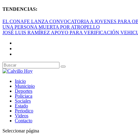
TENDENCIAS:
EL CONAFE LANZA CONVOCATORIA A JOVENES PARA OB
UNA PERSONA MUERTA POR ATROPELLO
JOSÉ LUIS RAMÍREZ APOYO PARA VERIFICACIÓN VEHI
Inicio
Municipio
Deportes
Policiaca
Sociales
Estado
Periodico
Videos
Contacto
Seleccionar página