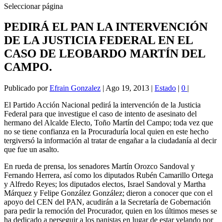
Seleccionar página
PEDIRÁ EL PAN LA INTERVENCIÓN
DE LA JUSTICIA FEDERAL EN EL
CASO DE LEOBARDO MARTÍN DEL
CAMPO.
Publicado por
Efrain Gonzalez
|
Ago 19, 2013
|
Estado
|
0
|
El Partido Acción Nacional pedirá la intervención de la Justicia
Federal para que investigue el caso de intento de asesinato del
hermano del Alcalde Electo, Toño Martín del Campo; toda vez que
no se tiene confianza en la Procuraduría local quien en este hecho
tergiversó la información al tratar de engañar a la ciudadanía al decir
que fue un asalto.
En rueda de prensa, los senadores Martín Orozco Sandoval y
Fernando Herrera, así como los diputados Rubén Camarillo Ortega
y Alfredo Reyes; los diputados electos, Israel Sandoval y Martha
Márquez y Felipe González González; dieron a conocer que con el
apoyo del CEN del PAN, acudirán a la Secretaría de Gobernación
para pedir la remoción del Procurador, quien en los últimos meses se
ha dedicado a perseguir a los panistas en lugar de estar velando por